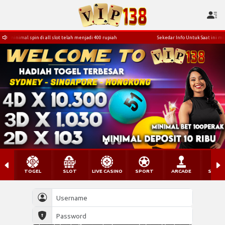
 minimal spin di all slot telah menjadi 400 rupiah
Sekedar Info Untuk Saat ini minimal
TOGEL
SLOT
LIVE CASINO
SPORT
ARCADE
SABU