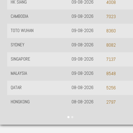
HK SIANG
09-08-2026
4008
CAMBODIA
09-08-2026
7023
TOTO WUHAN
09-08-2026
8360
SYDNEY
09-08-2026
8082
SINGAPORE
09-08-2026
7137
MALAYSIA
09-08-2026
8548
QATAR
08-08-2026
5256
HONGKONG
08-08-2026
2797