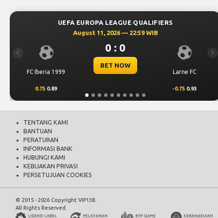
UEFA EUROPA LEAGUE QUALIFIERS
August 11, 2026 — 22:59 WIB
0 : 0
Previous
Ne
BET NOW
FC Iberia 1999
Larne FC
0.75
0.89
-0.75
0.93
TENTANG KAMI
BANTUAN
PERATURAN
INFORMASI BANK
HUBUNGI KAMI
KEBIJAKAN PRIVASI
PERSETUJUAN COOKIES
© 2015 - 2026 Copyright VIP138.
All Rights Reserved.