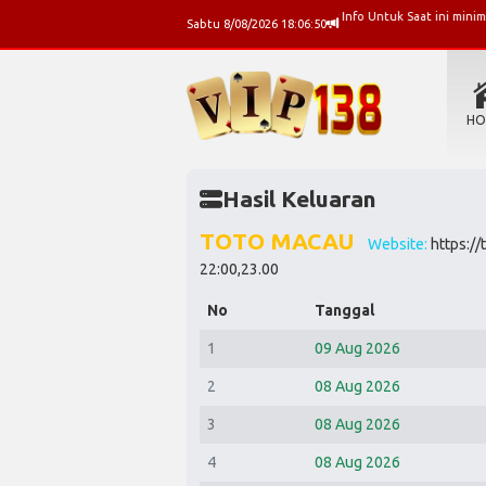
Sekedar Info Untuk Saat ini minimal s
Sabtu 8/08/2026 18:06:51
HO
Hasil Keluaran
TOTO MACAU
Website:
https:/
22:00,23.00
No
Tanggal
1
09 Aug 2026
2
08 Aug 2026
3
08 Aug 2026
4
08 Aug 2026