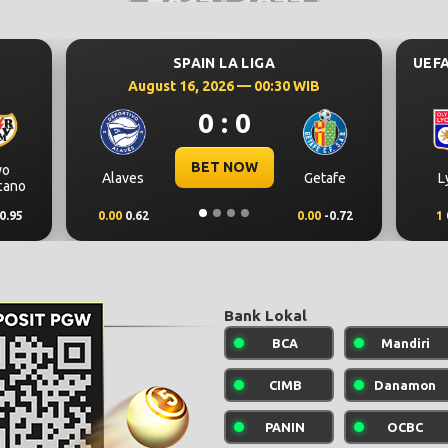
5917
1377
8/8/2026
8/8/2026
SPAIN LA LIGA
UEFA CHAMPIONS 
August 16, 2026 — 00:30 WIB
August 12, 2
0 : 0
0
BET NOW
BE
Alaves
Getafe
Lyon
0.00
0.62
0.00
-0.72
1
0.84
Bank Lokal
BCA
Mandiri
CIMB
Danamon
PANIN
OCBC